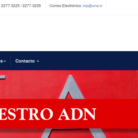
 2277-3225 / 2277-3235
Correo Electrónico:
orp@una.cr
os
Contacto