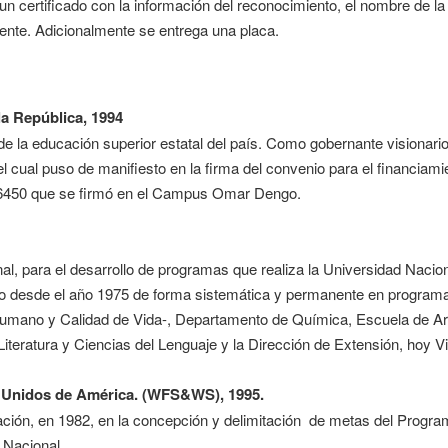
 certificado con la información del reconocimiento, el nombre de l
ente. Adicionalmente se entrega una placa.
la República, 1994
e la educación superior estatal del país. Como gobernante visionario 
 el cual puso de manifiesto en la firma del convenio para el financiam
y 6450 que se firmó en el Campus Omar Dengo.
al, para el desarrollo de programas que realiza la Universidad Nacio
do desde el año 1975 de forma sistemática y permanente en programa
Humano y Calidad de Vida-, Departamento de Química, Escuela de Ar
iteratura y Ciencias del Lenguaje y la Dirección de Extensión, hoy V
os Unidos de América. (WFS&WS), 1995.
cipación, en 1982, en la concepción y delimitación de metas del Progr
 Nacional.