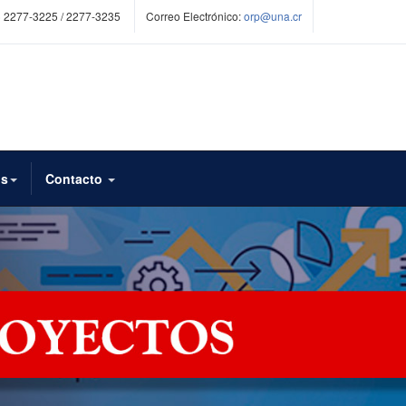
 2277-3225 / 2277-3235
Correo Electrónico:
orp@una.cr
os
Contacto